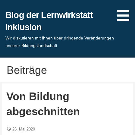
Zum
Inhalt
Blog der Lernwirkstatt
springen
Inklusion
Wir diskutieren mit Ihnen über dringende Veränderungen
unserer Bildungslandschaft
Beiträge
Von Bildung
abgeschnitten
26. Mai 2020