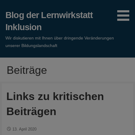
Zum
Inhalt
Blog der Lernwirkstatt
springen
Inklusion
Wir diskutieren mit Ihnen über dringende Veränderungen
unserer Bildungslandschaft
Beiträge
Links zu kritischen
Beiträgen
13. April 2020