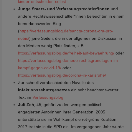
kinder-entscheiden-selbst
Junge Staats- und Verfassungsrechtler*innen
und
andere Rechtswissenschaftler*innen beleuchten in einem
bemerkenswerten Blog
(
https://verfassungsblog.de/sancta-corona-ora-pro-
nobis/
) jene Seiten, die in der allgemeinen Diskussion in
den Medien wenig Platz finden, z.B.:
https://verfassungsblog.de/freiheit-auf-bewaehrung/
oder
https://verfassungsblog.de/neue-rechtsgrundlagen-im-
kampf-gegen-covid-19/
oder
https://verfassungsblog.de/corona-in-karlsruhe/
Zur schnell verabschiedeten Novelle des
Infektionsschutzgesetzes
ein sehr beachtenswerter
Text im
Verfassungsblog
Juli Zeh
, 45, gehört zu den wenigen politisch
engagierten Autorinnen ihrer Generation. 2005
unterstützte sie im Wahlkampf die rot-grüne Koalition,
2017 trat sie in die SPD ein. Im vergangenen Jahr wurde